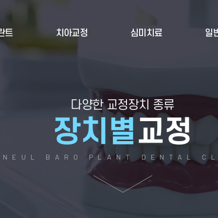
란트
치아교정
심미치료
일
다양한 교정장치 종류
장치별
교정
ONEUL BARO PLANT DENTAL CL