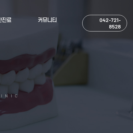
042-721-
반진료
커뮤니티
8528
INIC