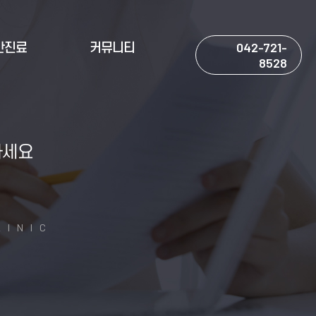
042-721-
반진료
커뮤니티
8528
하세요
LINIC